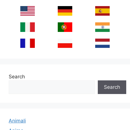
Search
Search
Animali