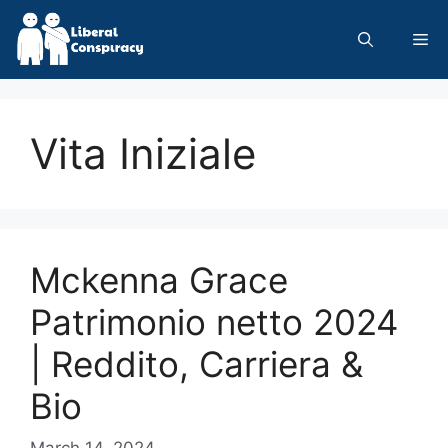
Skip
to
Me
content
Vita Iniziale
Mckenna Grace
Patrimonio netto 2024
| Reddito, Carriera &
Bio
March 14, 2024