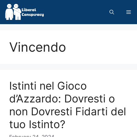
Skip
to
Me
content
Vincendo
Istinti nel Gioco
d’Azzardo: Dovresti o
non Dovresti Fidarti del
tuo Istinto?
February 24, 2024