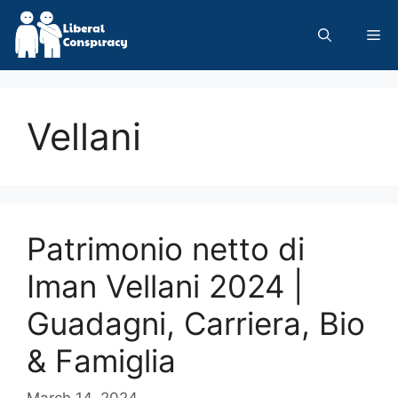
Skip
to
Me
content
Vellani
Patrimonio netto di
Iman Vellani 2024 |
Guadagni, Carriera, Bio
& Famiglia
March 14, 2024