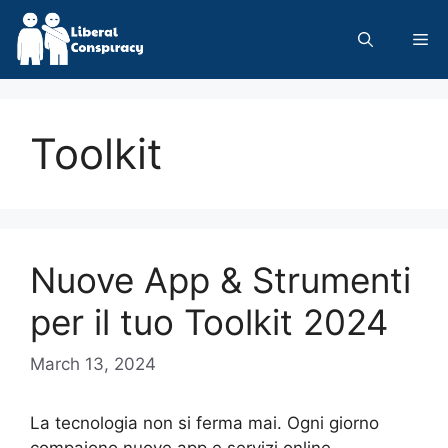
Skip
to
Me
content
Toolkit
Nuove App & Strumenti
per il tuo Toolkit 2024
March 13, 2024
La tecnologia non si ferma mai. Ogni giorno
compaiono nuove app e servizi online,