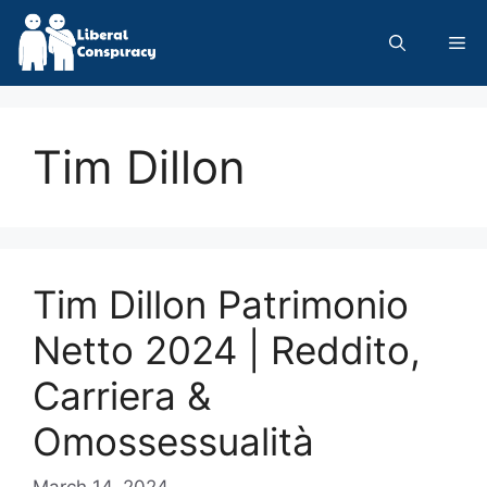
Skip
to
Me
content
Tim Dillon
Tim Dillon Patrimonio
Netto 2024 | Reddito,
Carriera &
Omossessualità
March 14, 2024