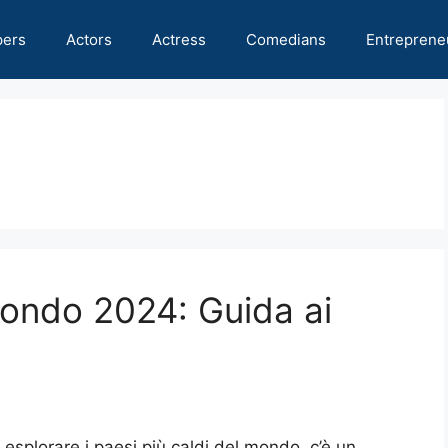
pers
Actors
Actress
Comedians
Entreprene
mondo 2024: Guida ai
 esplorare i paesi più caldi del mondo, c’è un