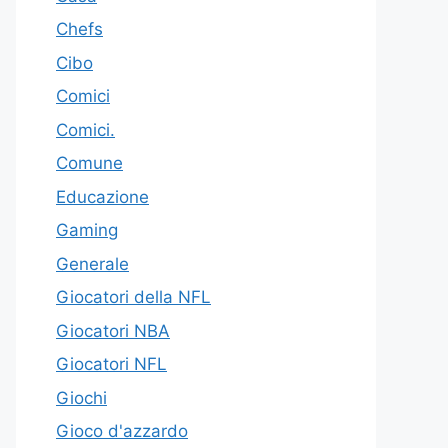
Chefs
Cibo
Comici
Comici.
Comune
Educazione
Gaming
Generale
Giocatori della NFL
Giocatori NBA
Giocatori NFL
Giochi
Gioco d'azzardo