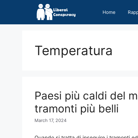
Skip
to
Home
Rap
content
Temperatura
Paesi più caldi del 
tramonti più belli
March 17, 2024
Quando si tratta di inseguire i tramonti ed