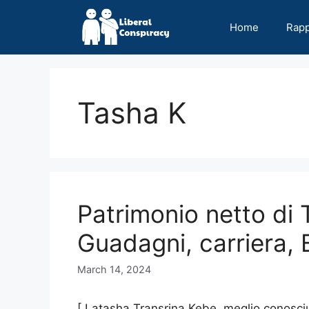
Skip
to
Home
Rap
content
Tasha K
Patrimonio netto di 
Guadagni, carriera, 
March 14, 2024
[ Latasha Transrina Kebe, meglio conosc