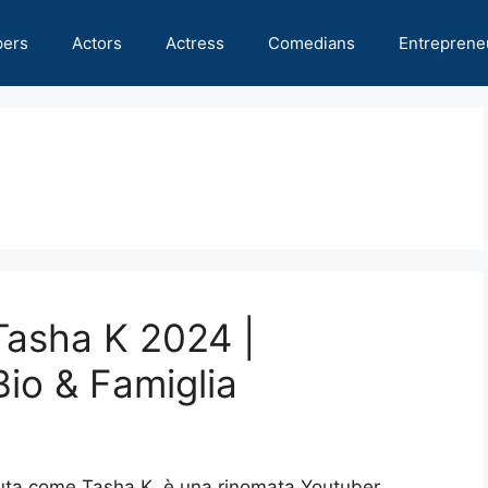
pers
Actors
Actress
Comedians
Entreprene
Tasha K 2024 |
Bio & Famiglia
iuta come Tasha K, è una rinomata Youtuber,