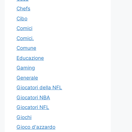
Chefs
Cibo
Comici
Comici.
Comune
Educazione
Gaming
Generale
Giocatori della NFL
Giocatori NBA
Giocatori NFL
Giochi
Gioco d'azzardo