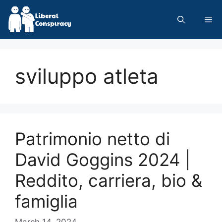
Skip
to
Me
content
sviluppo atleta
Patrimonio netto di
David Goggins 2024 |
Reddito, carriera, bio &
famiglia
March 14, 2024