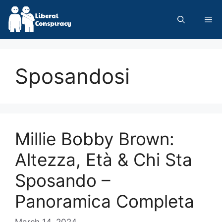
Skip
to
Me
content
Sposandosi
Millie Bobby Brown:
Altezza, Età & Chi Sta
Sposando –
Panoramica Completa
March 14, 2024