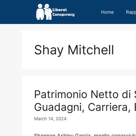
Skip
to
Home
Rap
content
Shay Mitchell
Patrimonio Netto di 
Guadagni, Carriera, 
March 14, 2024
Shannon Ashley Garcia, meglio conosciuta 