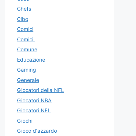
Chefs
Cibo
Comici
Comici.
Comune
Educazione
Gaming
Generale
Giocatori della NFL
Giocatori NBA
Giocatori NFL
Giochi
Gioco d'azzardo