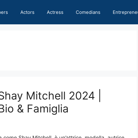
pers
Actors
Actress
Comedians
Entreprene
Shay Mitchell 2024 |
Bio & Famiglia
come Shay Mitchell, è un’attrice, modella, autrice