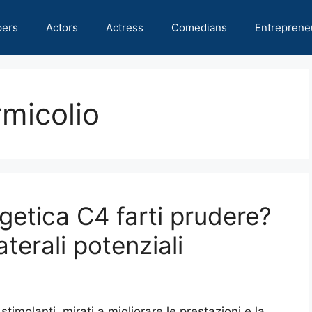
pers
Actors
Actress
Comedians
Entreprene
rmicolio
getica C4 farti prudere?
laterali potenziali
 stimolanti, mirati a migliorare le prestazioni e la