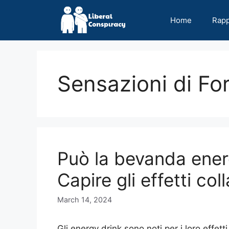
Skip
to
Home
Rap
content
Sensazioni di Fo
Può la bevanda ener
Capire gli effetti col
March 14, 2024
Gli energy drink sono noti per i loro effetti