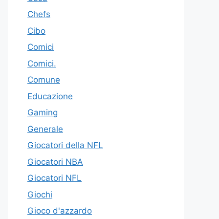
Chefs
Cibo
Comici
Comici.
Comune
Educazione
Gaming
Generale
Giocatori della NFL
Giocatori NBA
Giocatori NFL
Giochi
Gioco d'azzardo