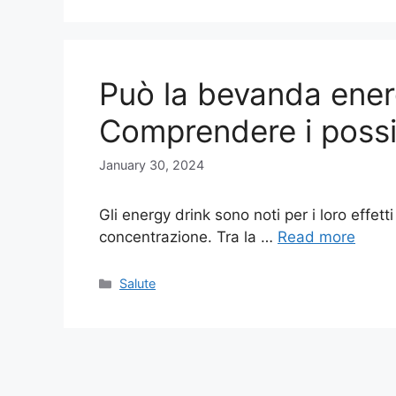
Può la bevanda energ
Comprendere i possibi
January 30, 2024
Gli energy drink sono noti per i loro effetti
concentrazione. Tra la …
Read more
Categories
Salute