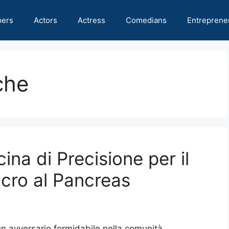
pers
Actors
Actress
Comedians
Entreprene
che
ina di Precisione per il
cro al Pancreas
 un avversario formidabile nella comunità