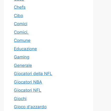
Chefs
Cibo
Comici
Comici.
Comune
Educazione
Gaming
Generale
Giocatori della NFL
Giocatori NBA
Giocatori NFL
Giochi
Gioco d'azzardo