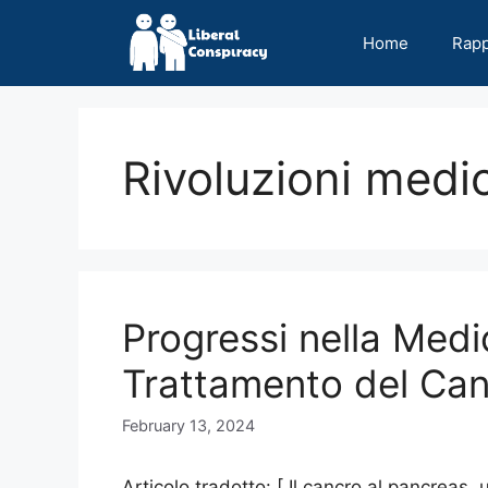
Skip
to
Home
Rap
content
Rivoluzioni medi
Progressi nella Medic
Trattamento del Can
February 13, 2024
Articolo tradotto: [ Il cancro al pancreas,