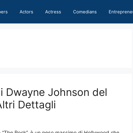
pers
Actors
Actress
Comedians
Entreprene
 di Dwayne Johnson del
tri Dettagli
“The Rock”, è un peso massimo di Hollywood che