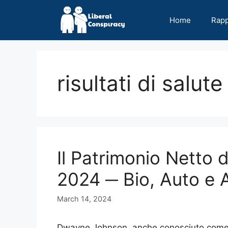
Skip
to
Home
Rap
content
risultati di salute
Il Patrimonio Netto
2024 ─ Bio, Auto e Al
March 14, 2024
Dwayne Johnson, anche conosciuto come 