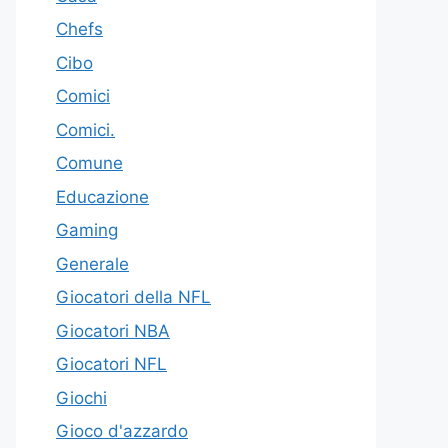
Chefs
Cibo
Comici
Comici.
Comune
Educazione
Gaming
Generale
Giocatori della NFL
Giocatori NBA
Giocatori NFL
Giochi
Gioco d'azzardo