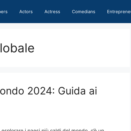
pers
Actors
Actress
Comedians
Entreprene
lobale
mondo 2024: Guida ai
 esplorare i paesi più caldi del mondo, c’è un