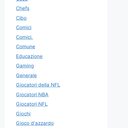
Chefs
Cibo
Comici
Comici.
Comune
Educazione
Gaming
Generale
Giocatori della NFL
Giocatori NBA
Giocatori NFL
Giochi
Gioco d'azzardo