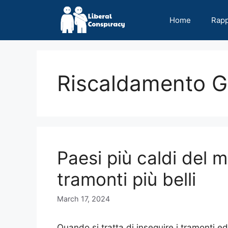
Skip
to
Home
Rap
content
Riscaldamento G
Paesi più caldi del 
tramonti più belli
March 17, 2024
Quando si tratta di inseguire i tramonti ed