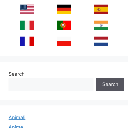
Search
Search
Animali
Anime