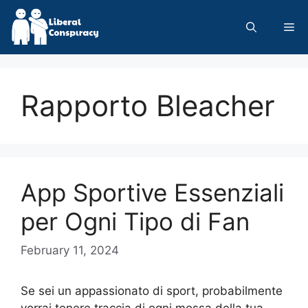
Skip
to
Me
content
Rapporto Bleacher
App Sportive Essenziali
per Ogni Tipo di Fan
February 11, 2024
Se sei un appassionato di sport, probabilmente
vorrai tenere traccia di ogni mossa della tua