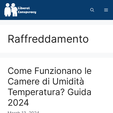
Skip
to
Me
content
Raffreddamento
Come Funzionano le
Camere di Umidità
Temperatura? Guida
2024
March 13, 2024