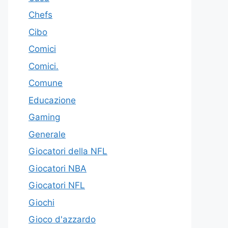
Chefs
Cibo
Comici
Comici.
Comune
Educazione
Gaming
Generale
Giocatori della NFL
Giocatori NBA
Giocatori NFL
Giochi
Gioco d'azzardo