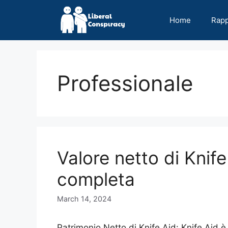
Skip
to
Home
Rap
content
Professionale
Valore netto di Knife
completa
March 14, 2024
Patrimonio Netto di Knife Aid: Knife Aid è u