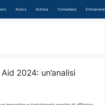
pers
Actors
Actress
Comedians
Entreprene
 Aid 2024: un’analisi
n innovativo e rivoluzionario servizio di affilatura