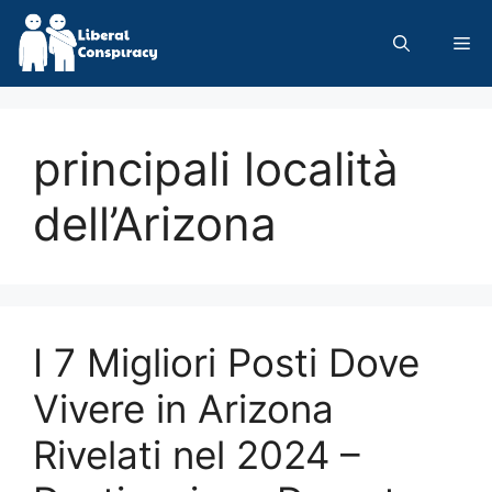
Skip
to
Me
content
principali località
dell’Arizona
I 7 Migliori Posti Dove
Vivere in Arizona
Rivelati nel 2024 –