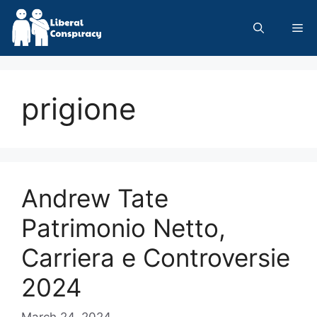
Skip
to
Me
content
prigione
Andrew Tate
Patrimonio Netto,
Carriera e Controversie
2024
March 24, 2024