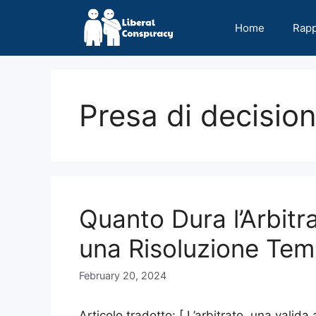
Skip
to
Home
Rap
content
Presa di decision
Quanto Dura l’Arbitra
una Risoluzione Tem
February 20, 2024
Articolo tradotto: [ L’arbitrato, una valida