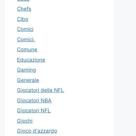
Chefs
Cibo
Comici
Comici.
Comune
Educazione
Gaming
Generale
Giocatori della NFL
Giocatori NBA
Giocatori NFL
Giochi
Gioco d'azzardo