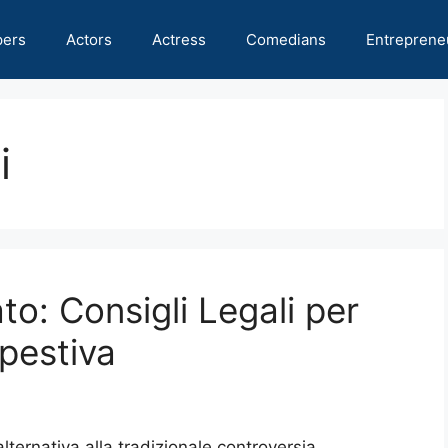
pers
Actors
Actress
Comedians
Entreprene
i
to: Consigli Legali per
pestiva
 alternativa alla tradizionale controversia