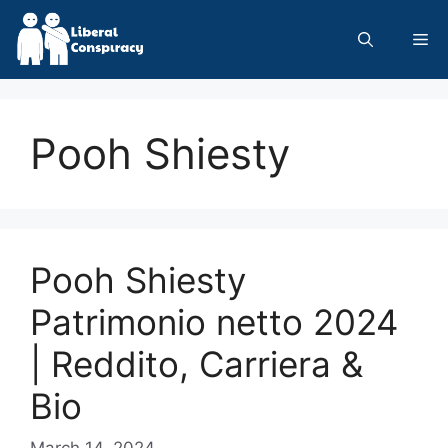
Skip
to
Me
content
Pooh Shiesty
Pooh Shiesty
Patrimonio netto 2024
| Reddito, Carriera &
Bio
March 14, 2024