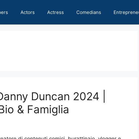
pers
Actors
Actress
Comedians
Entreprene
 Danny Duncan 2024 |
Bio & Famiglia
tore di contenuti comici, burattinaio, vlogger e