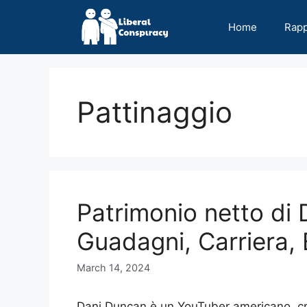
Skip
to
Home
Rap
content
Pattinaggio
Patrimonio netto di
Guadagni, Carriera, 
March 14, 2024
Dani Duncan è un YouTuber americano, crea