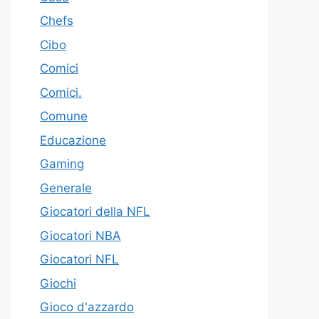
Chefs
Cibo
Comici
Comici.
Comune
Educazione
Gaming
Generale
Giocatori della NFL
Giocatori NBA
Giocatori NFL
Giochi
Gioco d'azzardo