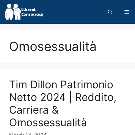
Skip
to
Me
content
Omosessualità
Tim Dillon Patrimonio
Netto 2024 | Reddito,
Carriera &
Omossessualità
March 14, 2024