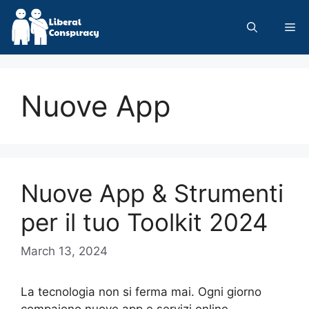
Skip
to
Me
content
Nuove App
Nuove App & Strumenti
per il tuo Toolkit 2024
March 13, 2024
La tecnologia non si ferma mai. Ogni giorno
compaiono nuove app e servizi online,