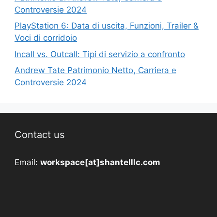
Controversie 2024
PlayStation 6: Data di uscita, Funzioni, Trailer &
Voci di corridoio
Incall vs. Outcall: Tipi di servizio a confronto
Andrew Tate Patrimonio Netto, Carriera e
Controversie 2024
Contact us
Email:
workspace[at]shantelllc.com