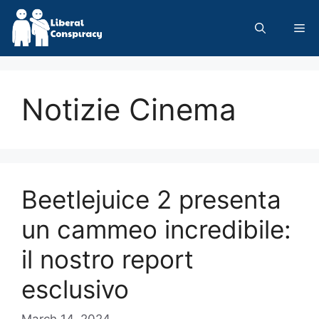
Skip
to
Me
content
Notizie Cinema
Beetlejuice 2 presenta
un cammeo incredibile:
il nostro report
esclusivo
March 14, 2024