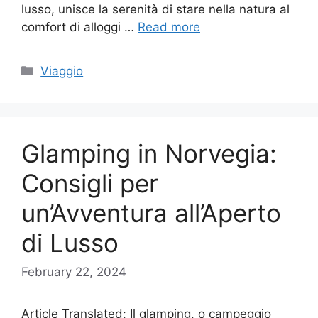
lusso, unisce la serenità di stare nella natura al
comfort di alloggi …
Read more
Categories
Viaggio
Glamping in Norvegia:
Consigli per
un’Avventura all’Aperto
di Lusso
February 22, 2024
Article Translated: Il glamping, o campeggio