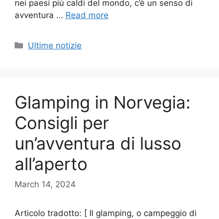
nei paesi più caldi del mondo, c’è un senso di
avventura …
Read more
Categories
Ultime notizie
Glamping in Norvegia:
Consigli per
un’avventura di lusso
all’aperto
March 14, 2024
Articolo tradotto: [ Il glamping, o campeggio di