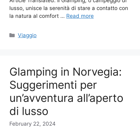
Article Translated: Il Glamping, o campeggio di
lusso, unisce la serenità di stare a contatto con
la natura al comfort …
Read more
Categories
Viaggio
Glamping in Norvegia:
Suggerimenti per
un’avventura all’aperto
di lusso
February 22, 2024