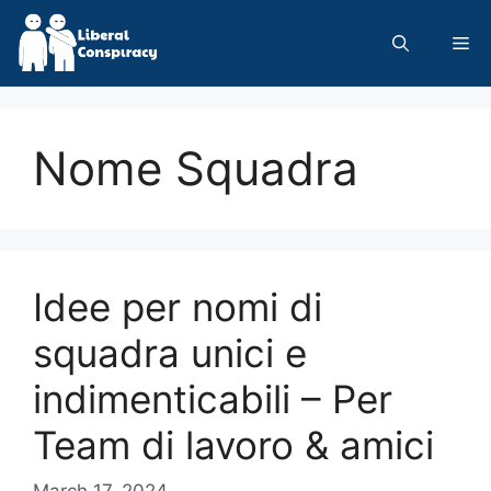
Skip
to
Me
content
Nome Squadra
Idee per nomi di
squadra unici e
indimenticabili – Per
Team di lavoro & amici
March 17, 2024