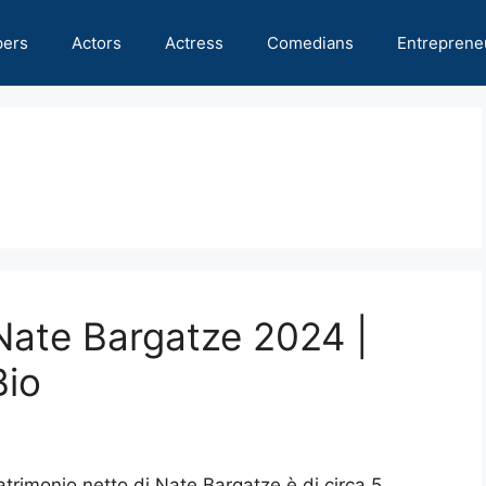
pers
Actors
Actress
Comedians
Entreprene
 Nate Bargatze 2024 |
Bio
 patrimonio netto di Nate Bargatze è di circa 5