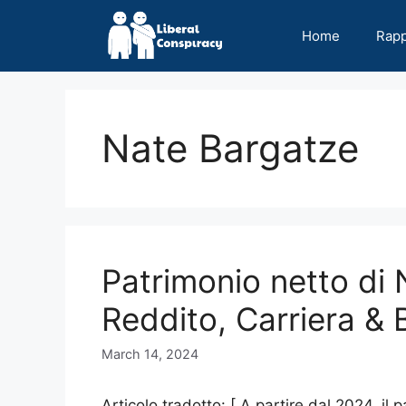
Skip
to
Home
Rap
content
Nate Bargatze
Patrimonio netto di
Reddito, Carriera & 
March 14, 2024
Articolo tradotto: [ A partire dal 2024, il