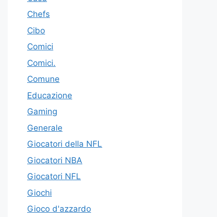
Chefs
Cibo
Comici
Comici.
Comune
Educazione
Gaming
Generale
Giocatori della NFL
Giocatori NBA
Giocatori NFL
Giochi
Gioco d'azzardo