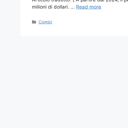
milioni di dollari. …
Read more
Categories
Comici