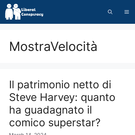
Skip
to
Me
content
MostraVelocità
Il patrimonio netto di
Steve Harvey: quanto
ha guadagnato il
comico superstar?
March 14, 2024