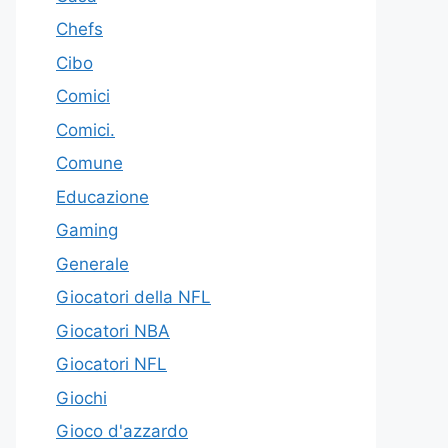
Chefs
Cibo
Comici
Comici.
Comune
Educazione
Gaming
Generale
Giocatori della NFL
Giocatori NBA
Giocatori NFL
Giochi
Gioco d'azzardo