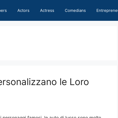
pers
Actors
Actress
Comedians
Entreprene
ersonalizzano le Loro
i personaggi famosi, le auto di lusso sono molto