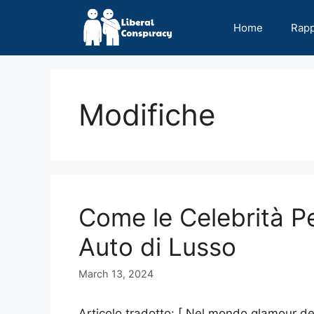
Skip
to
Home
Rap
content
Modifiche
Come le Celebrità P
Auto di Lusso
March 13, 2024
Articolo tradotto: [ Nel mondo glamour de