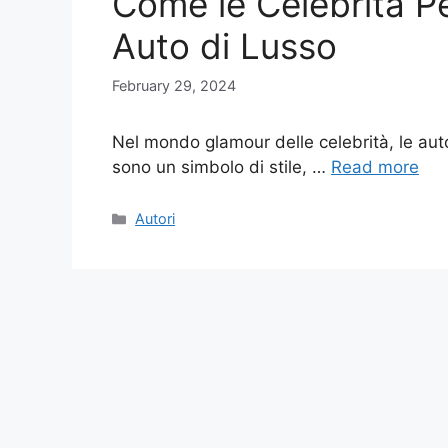
Come le Celebrità P
Auto di Lusso
February 29, 2024
Nel mondo glamour delle celebrità, le aut
sono un simbolo di stile, …
Read more
Categories
Autori