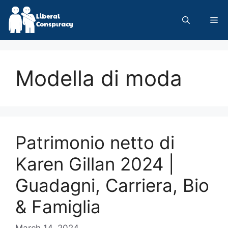
Skip
to
Me
content
Modella di moda
Patrimonio netto di
Karen Gillan 2024 |
Guadagni, Carriera, Bio
& Famiglia
March 14, 2024