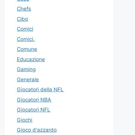
Chefs
Cibo
Comici
Comici.
Comune
Educazione
Gaming
Generale
Giocatori della NFL
Giocatori NBA
Giocatori NFL
Giochi
Gioco d'azzardo