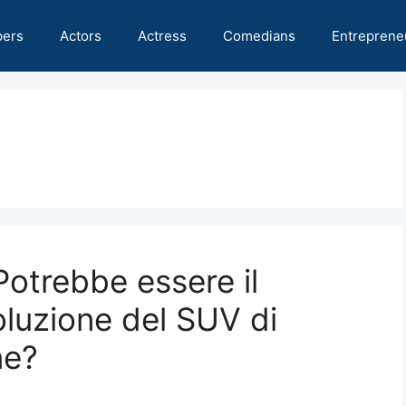
pers
Actors
Actress
Comedians
Entreprene
otrebbe essere il
luzione del SUV di
ne?