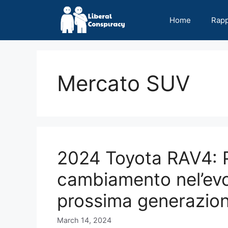
Skip
to
Home
Rap
content
Mercato SUV
2024 Toyota RAV4: P
cambiamento nel’evo
prossima generazio
March 14, 2024