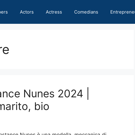
pers
Actors
Actress
Comedians
Entreprene
re
ance Nunes 2024 |
marito, bio
nstance Nunes è una modella, meccanica di