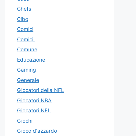
Chefs
Cibo
Comici
Comici.
Comune
Educazione
Gaming
Generale
Giocatori della NFL
Giocatori NBA
Giocatori NFL
Giochi
Gioco d'azzardo