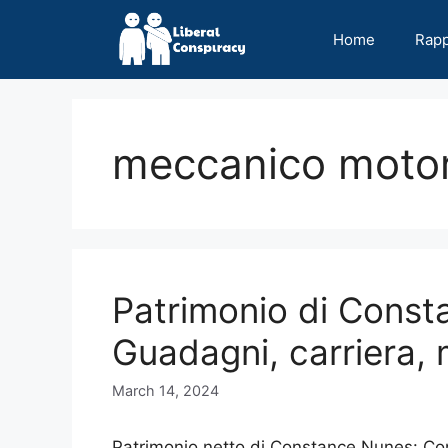
Skip
to
Home
Rap
content
meccanico moto
Patrimonio di Const
Guadagni, carriera, 
March 14, 2024
Patrimonio netto di Constance Nunes: Co