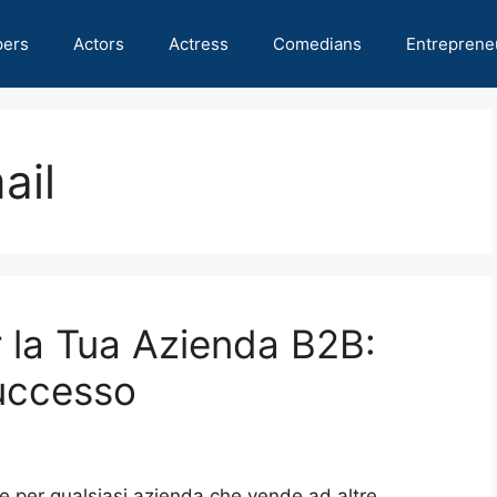
pers
Actors
Actress
Comedians
Entreprene
ail
 la Tua Azienda B2B:
Successo
 per qualsiasi azienda che vende ad altre