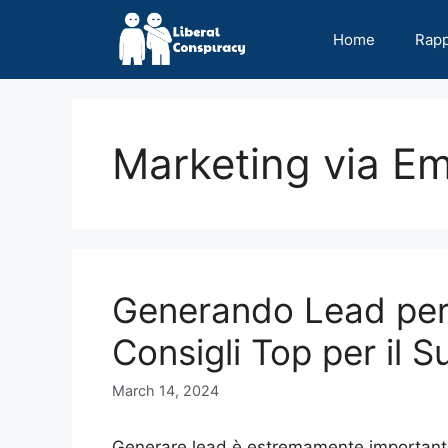
Skip
to
Home
Rap
content
Marketing via Em
Generando Lead per
Consigli Top per il 
March 14, 2024
Generare lead è estremamente importante