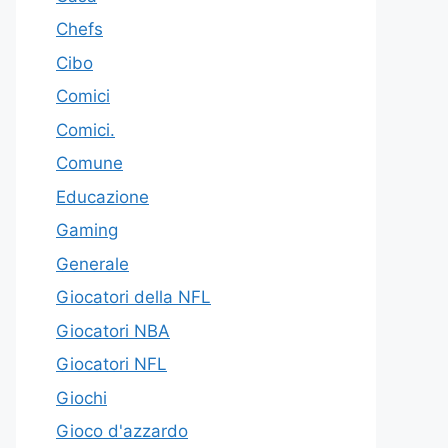
Chefs
Cibo
Comici
Comici.
Comune
Educazione
Gaming
Generale
Giocatori della NFL
Giocatori NBA
Giocatori NFL
Giochi
Gioco d'azzardo