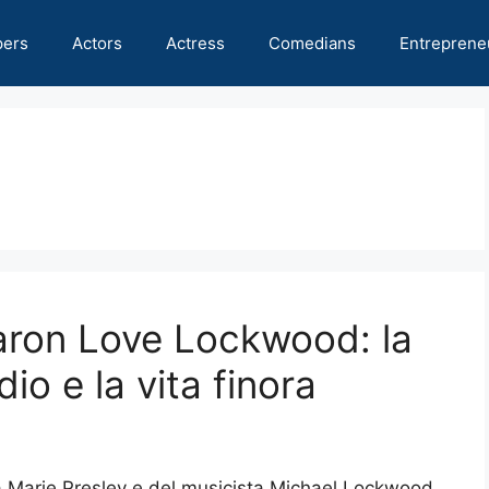
pers
Actors
Actress
Comedians
Entreprene
aron Love Lockwood: la
io e la vita finora
sa Marie Presley e del musicista Michael Lockwood,