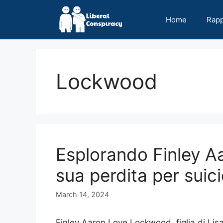
Skip
to
Home
Rap
content
Lockwood
Esplorando Finley A
sua perdita per suicid
March 14, 2024
Finley Aaron Love Lockwood, figlia di Li