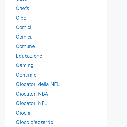
Chefs
Cibo
Comici
Comici.
Comune
Educazione
Gaming
Generale
Giocatori della NFL
Giocatori NBA
Giocatori NFL
Giochi
Gioco d'azzardo