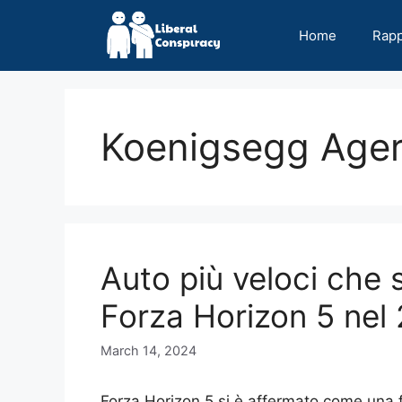
Skip
to
Home
Rap
content
Koenigsegg Age
Auto più veloci che 
Forza Horizon 5 nel
March 14, 2024
Forza Horizon 5 si è affermato come una 