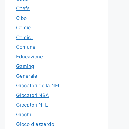
Chefs
Cibo
Comici
Comici.
Comune
Educazione
Gaming
Generale
Giocatori della NFL
Giocatori NBA
Giocatori NFL
Giochi
Gioco d'azzardo