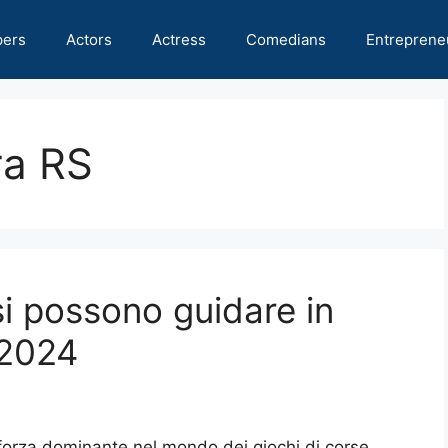
pers
Actors
Actress
Comedians
Entreprene
ra RS
si possono guidare in
 2024
forza dominante nel mondo dei giochi di corse