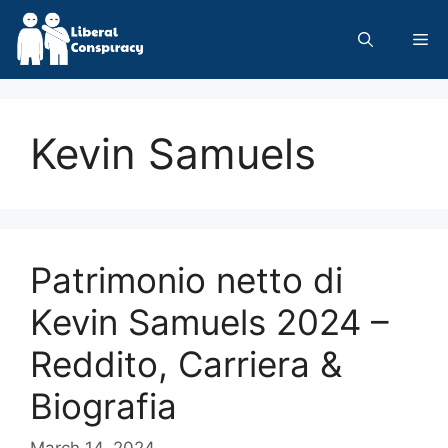
Skip
to
Me
content
Kevin Samuels
Patrimonio netto di
Kevin Samuels 2024 –
Reddito, Carriera &
Biografia
March 14, 2024