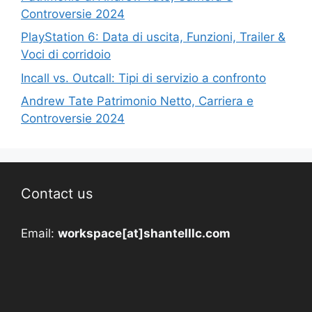
Controversie 2024
PlayStation 6: Data di uscita, Funzioni, Trailer &
Voci di corridoio
Incall vs. Outcall: Tipi di servizio a confronto
Andrew Tate Patrimonio Netto, Carriera e
Controversie 2024
Contact us
Email:
workspace[at]shantelllc.com