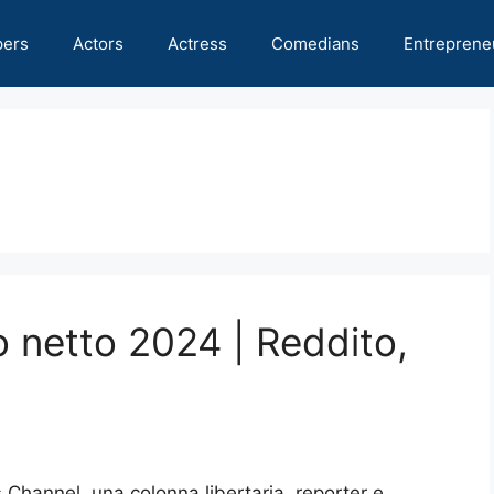
pers
Actors
Actress
Comedians
Entreprene
o netto 2024 | Reddito,
 Channel, una colonna libertaria, reporter e