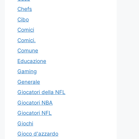
Chefs
Cibo
Comici
Comici.
Comune
Educazione
Gaming
Generale
Giocatori della NFL
Giocatori NBA
Giocatori NFL
Giochi
Gioco d'azzardo