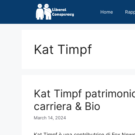
Skip
to
Home
Rap
content
Kat Timpf
Kat Timpf patrimoni
carriera & Bio
March 14, 2024
Kat Timpf è una contributrice di Fox News