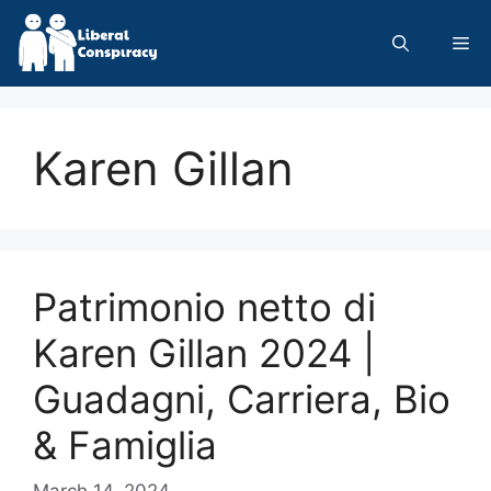
Skip
to
Me
content
Karen Gillan
Patrimonio netto di
Karen Gillan 2024 |
Guadagni, Carriera, Bio
& Famiglia
March 14, 2024