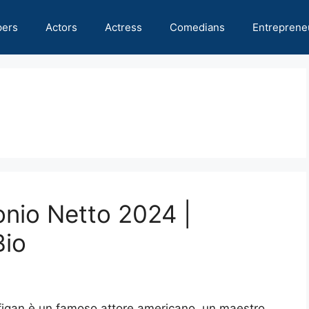
pers
Actors
Actress
Comedians
Entreprene
onio Netto 2024 |
Bio
ffigan è un famoso attore americano, un maestro