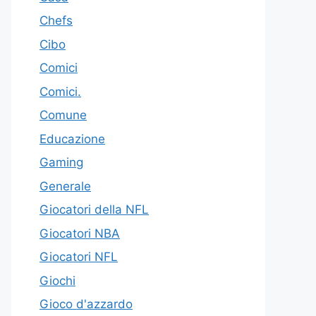
Chefs
Cibo
Comici
Comici.
Comune
Educazione
Gaming
Generale
Giocatori della NFL
Giocatori NBA
Giocatori NFL
Giochi
Gioco d'azzardo