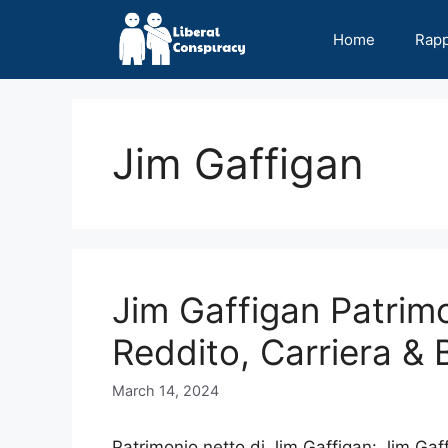
Skip
to
Home
Rap
content
Jim Gaffigan
Jim Gaffigan Patrim
Reddito, Carriera & 
March 14, 2024
Patrimonio netto di Jim Gaffigan: Jim Ga