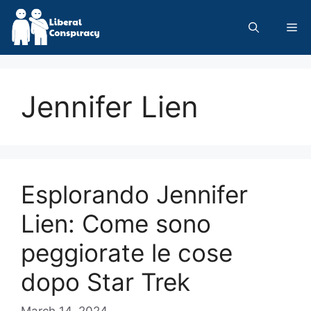
Skip
to
Me
content
Jennifer Lien
Esplorando Jennifer
Lien: Come sono
peggiorate le cose
dopo Star Trek
March 14, 2024