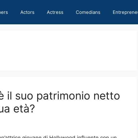
pers
Actors
Actress
Comedians
Entreprene
 il suo patrimonio netto
ua età?
un’attrice giovane di Hollywood influente con un