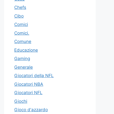
Chefs
Cibo
Comici
Comici.
Comune
Educazione
Gaming
Generale
Giocatori della NFL
Giocatori NBA
Giocatori NFL
Giochi
Gioco d'azzardo