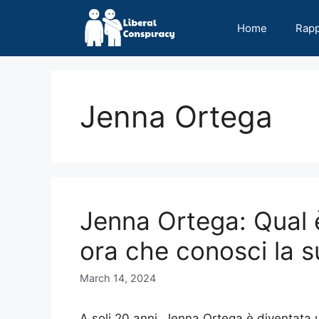
Skip
to
Home
Rap
content
Jenna Ortega
Jenna Ortega: Qual è
ora che conosci la s
March 14, 2024
A soli 20 anni, Jenna Ortega è diventata 