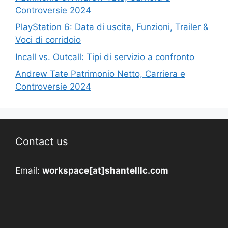
Controversie 2024
PlayStation 6: Data di uscita, Funzioni, Trailer &
Voci di corridoio
Incall vs. Outcall: Tipi di servizio a confronto
Andrew Tate Patrimonio Netto, Carriera e
Controversie 2024
Contact us
Email:
workspace[at]shantelllc.com