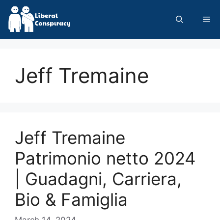
Skip
to
Me
content
Jeff Tremaine
Jeff Tremaine
Patrimonio netto 2024
| Guadagni, Carriera,
Bio & Famiglia
March 14, 2024