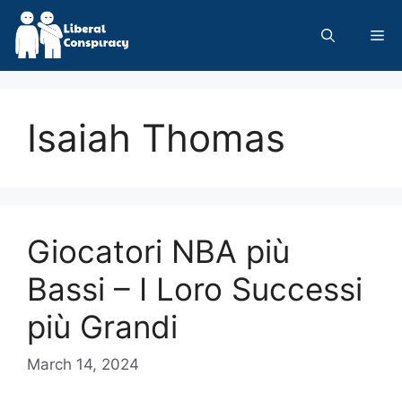
Skip
to
Me
content
Isaiah Thomas
Giocatori NBA più
Bassi – I Loro Successi
più Grandi
March 14, 2024