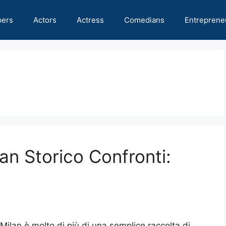
pers
Actors
Actress
Comedians
Entreprene
lan Storico Confronti:
r Milan è molto di più di una semplice raccolta di …