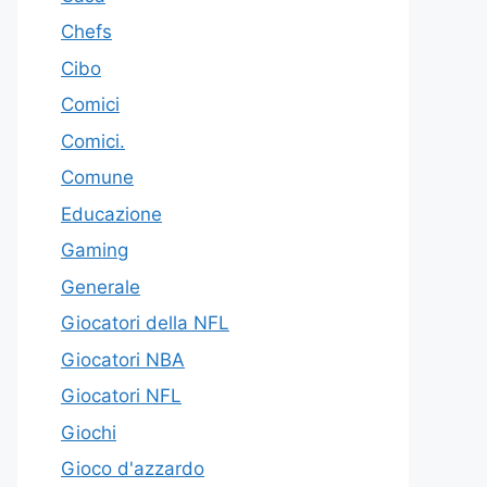
Chefs
Cibo
Comici
Comici.
Comune
Educazione
Gaming
Generale
Giocatori della NFL
Giocatori NBA
Giocatori NFL
Giochi
Gioco d'azzardo