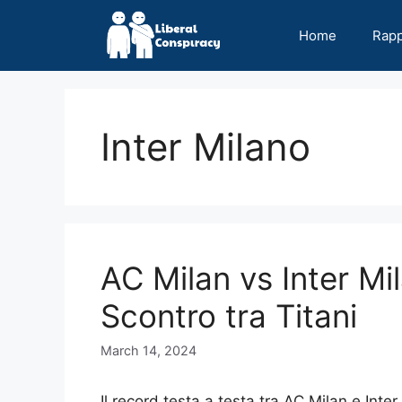
Skip
to
Home
Rap
content
Inter Milano
AC Milan vs Inter Mi
Scontro tra Titani
March 14, 2024
Il record testa a testa tra AC Milan e Inte