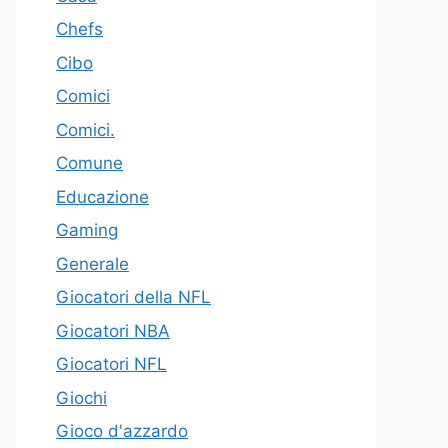
Chefs
Cibo
Comici
Comici.
Comune
Educazione
Gaming
Generale
Giocatori della NFL
Giocatori NBA
Giocatori NFL
Giochi
Gioco d'azzardo