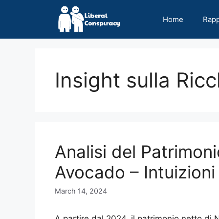
Skip
to
Home
Rap
content
Insight sulla Ric
Analisi del Patrimon
Avocado – Intuizion
March 14, 2024
A partire dal 2024, il patrimonio netto di N