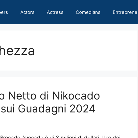
pers
Actors
Actress
Comedians
Entreprene
chezza
io Netto di Nikocado
i sui Guadagni 2024
ikocado Avocado è di 3 milioni di dollari. Il re dei