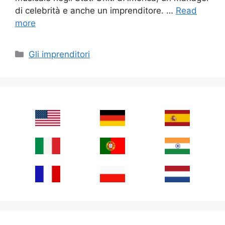
di celebrità e anche un imprenditore. …
Read
more
Categories
Gli imprenditori