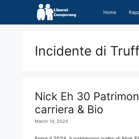
Skip
to
Home
Rap
content
Incidente di Truf
Nick Eh 30 Patrimon
carriera & Bio
March 14, 2024
Entro il 2024, il patrimonio netto di Nick E