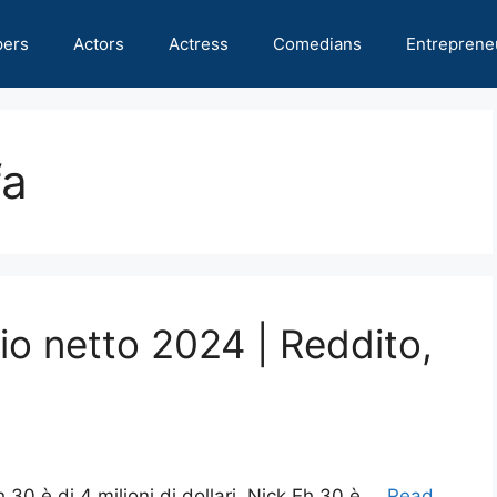
pers
Actors
Actress
Comedians
Entreprene
fa
io netto 2024 | Reddito,
h 30 è di 4 milioni di dollari. Nick Eh 30 è …
Read