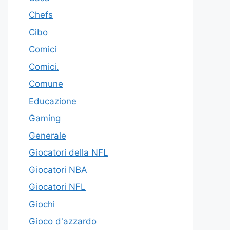
Chefs
Cibo
Comici
Comici.
Comune
Educazione
Gaming
Generale
Giocatori della NFL
Giocatori NBA
Giocatori NFL
Giochi
Gioco d'azzardo