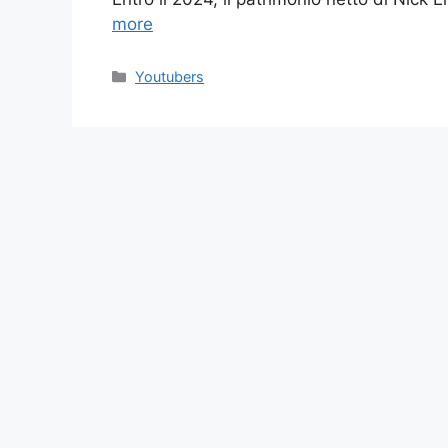
more
Categories
Youtubers